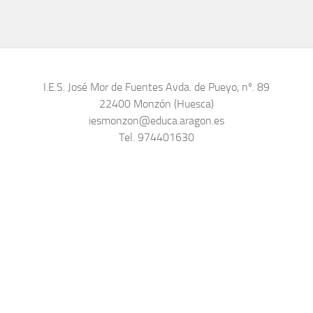
I.E.S. José Mor de Fuentes Avda. de Pueyo, nº. 89
22400 Monzón (Huesca)
iesmonzon@educa.aragon.es
Tel. 974401630