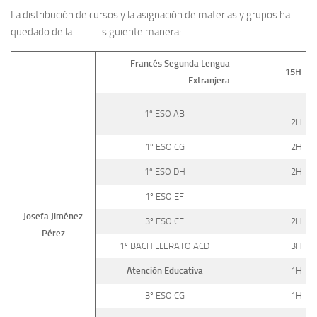
La distribución de cursos y la asignación de materias y grupos ha
quedado de la siguiente manera:
Francés Segunda Lengua
15H
Extranjera
1º ESO AB
2H
1º ESO CG
2H
1º ESO DH
2H
1º ESO EF
Josefa Jiménez
3º ESO CF
2H
Pérez
1º BACHILLERATO ACD
3H
Atención Educativa
1H
3º ESO CG
1H