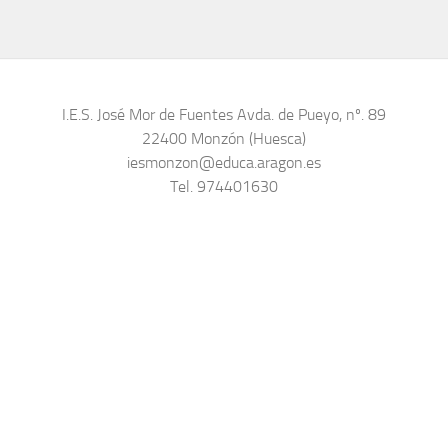
I.E.S. José Mor de Fuentes Avda. de Pueyo, nº. 89
22400 Monzón (Huesca)
iesmonzon@educa.aragon.es
Tel. 974401630