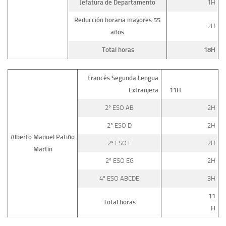
Jefatura de Departamento
1H
Reducción horaria mayores 55
2H
años
Total horas
18H
Francés Segunda Lengua
Extranjera
11H
2º ESO AB
2H
2º ESO D
2H
Alberto Manuel Patiño
2º ESO F
2H
Martín
2º ESO EG
2H
4º ESO ABCDE
3H
11
Total horas
H