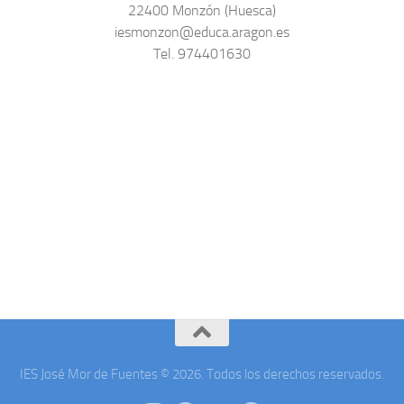
22400 Monzón (Huesca)
iesmonzon@educa.aragon.es
Tel. 974401630
IES José Mor de Fuentes © 2026. Todos los derechos reservados.