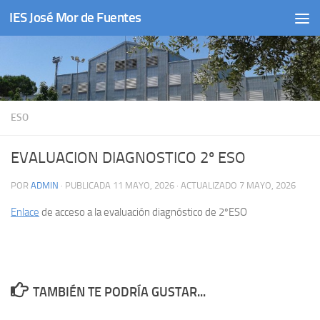
IES José Mor de Fuentes
Saltar al contenido
ESO
EVALUACION DIAGNOSTICO 2º ESO
POR
ADMIN
· PUBLICADA
11 MAYO, 2026
· ACTUALIZADO
7 MAYO, 2026
Enlace
de acceso a la evaluación diagnóstico de 2ºESO
TAMBIÉN TE PODRÍA GUSTAR...