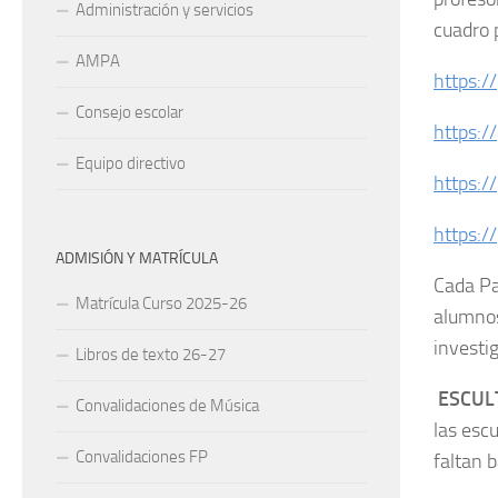
Administración y servicios
cuadro 
AMPA
https:/
Consejo escolar
https:
Equipo directivo
https:
https:/
ADMISIÓN Y MATRÍCULA
Cada Pa
Matrícula Curso 2025-26
alumnos
investi
Libros de texto 26-27
ESCUL
Convalidaciones de Música
las esc
Convalidaciones FP
faltan 