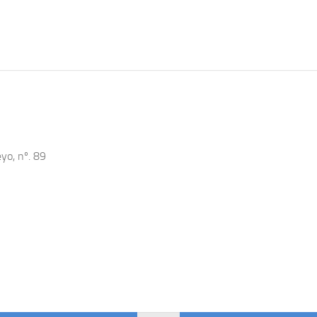
yo, nº. 89
s