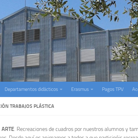
Departamentos didácticos
Erasmus
Pagos TPV
Ac
CIÓN TRABAJOS PLÁSTICA
 ARTE
. Recreaciones de cuadros por nuestros alumnos y ta
res. Desde aquí os animamos a todos a que participéis recre