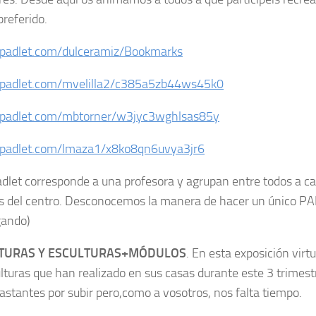
preferido.
/padlet.com/dulceramiz/Bookmarks
//padlet.com/mvelilla2/c385a5zb44ws45k0
//padlet.com/mbtorner/w3jyc3wghlsas85y
/padlet.com/lmaza1/x8ko8qn6uvya3jr6
dlet corresponde a una profesora y agrupan entre todos a cas
 del centro. Desconocemos la manera de hacer un único P
gando)
TURAS Y ESCULTURAS+MÓDULOS
. En esta exposición vir
ulturas que han realizado en sus casas durante este 3 trimest
bastantes por subir pero,como a vosotros, nos falta tiempo.