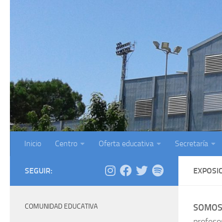
Saltar al contenido
Inicio
Centro
Oferta educativa
Secretaría
SEGUIR:
EXPOSI
COMUNIDAD EDUCATIVA
SOMOS
profeso