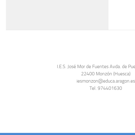
I.E.S. José Mor de Fuentes Avda. de Pue
22400 Monzón (Huesca)
iesmonzon@educa.aragon.e
Tel. 974401630