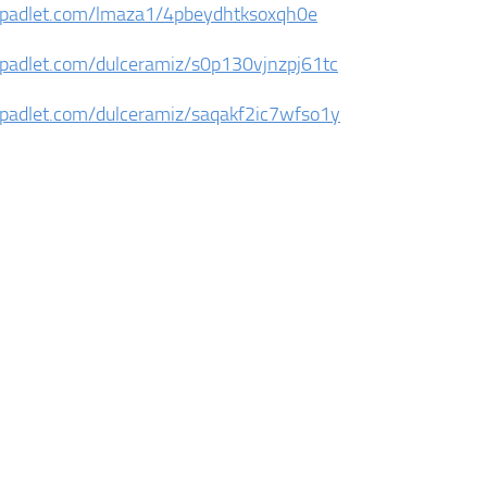
//padlet.com/lmaza1/4pbeydhtksoxqh0e
/padlet.com/dulceramiz/s0p130vjnzpj61tc
/padlet.com/dulceramiz/saqakf2ic7wfso1y