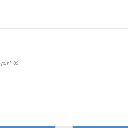
yo, nº. 89
s