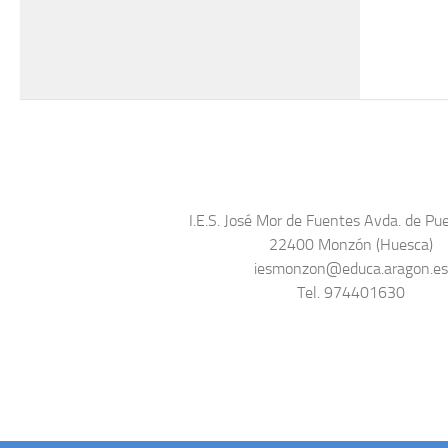
I.E.S. José Mor de Fuentes Avda. de Pue
22400 Monzón (Huesca)
iesmonzon@educa.aragon.e
Tel. 974401630