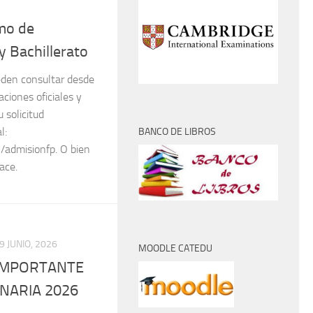
mo de
y Bachillerato
eden consultar desde
iones oficiales y
 solicitud
l:
BANCO DE LIBROS
-/admisionfp. O bien
ace.
9 JUNIO, 2026
MOODLE CATEDU
IMPORTANTE
NARIA 2026