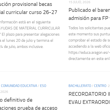
15 JULIO, 2026
ción provisional becas
Publicado el bare
al curricular curso 26-27
admisión para FP 
información está en el siguiente
Todos los solicitantes pu
 AYUDAS DE MATERIAL CURRICULAR
este momento sus puntuac
El plazo para presentar alegaciones
comprobar el estado de su
 el lunes 20 de julio y termina el
accediendo a la web oficia
4 de julio, ambos inclusive.
https://educa.aragon.es/
directamente en este enl
/
COMUNIDAD EDUCATIVA
/
ESO
BACHILLERATO
/
CENTRO
2
, 2026
RECORDATORIO 
o definitivo de
EVAU EXTRAORDI
caciones prueba de acceso