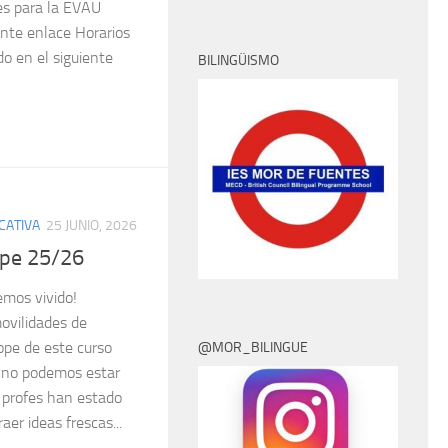
es para la EVAU
iente enlace Horarios
do en el siguiente
BILINGÜISMO
CATIVA
25 JUNIO, 2026
pe 25/26
emos vivido!
ovilidades de
pe de este curso
@MOR_BILINGUE
e no podemos estar
 profes han estado
aer ideas frescas...