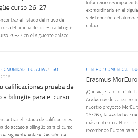
Informaciones important
ngüe curso 26-27
extraordinaria en el sigu
y distribución del alumna
ncontrar el listado definitivo de
enlace
iones del prueba de acceso a bilingüe
curso 26-27 en el siguiente enlace
/
COMUNIDAD EDUCATIVA
/
ESO
CENTRO
/
COMUNIDAD EDU
, 2026
Erasmus MorEuro
o calificaciones prueba de
¡Qué viaje tan increíble h
 a bilingüe para el curso
Acabamos de cerrar las m
nuestro proyecto MorEuro
25/26 y la verdad es qu
ncontrar el listado de calificaciones
más contentos. Nuestros
ba de acceso a bilingüe para el curso
recorriendo Europa para tr
 el siguiente enlace Revisión de