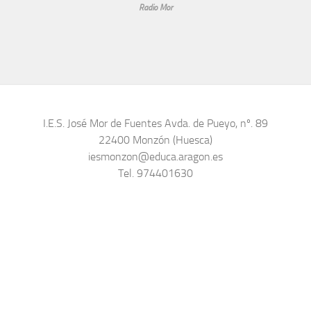
Radio Mor
I.E.S. José Mor de Fuentes Avda. de Pueyo, nº. 89
22400 Monzón (Huesca)
iesmonzon@educa.aragon.es
Tel. 974401630