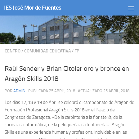
IES José Mor de Fuentes
Saltar al contenido
CENTRO
/
COMUNIDAD EDUCATIVA
/
FP
Raúl Sender y Brian Citoler oro y bronce en
Aragón Skills 2018
POR
ADMIN
· PUBLICADA
25 ABRIL, 2018
· ACTUALIZADO
25 ABRIL, 2018
Los días 17, 18 y 19 de Abril se celebró el campeonato de Aragón de
Formación Profesional Aragón Skills 2018 en el Palacio de
Congresos de Zaragoza. «De la carpintería a la floristería, de la
cocina a la informática, de la peluquería a la fontanería». Aragón
Skills es una experiencia humana y profesional inolvidable en las