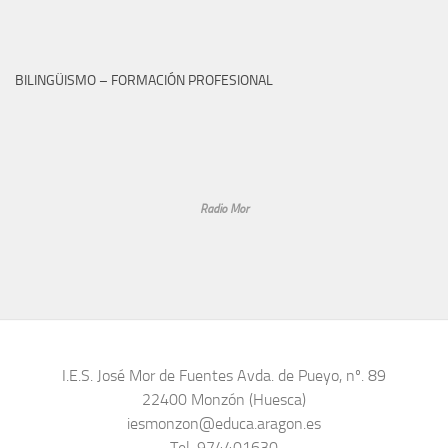
BILINGÜISMO – FORMACIÓN PROFESIONAL
Radio Mor
I.E.S. José Mor de Fuentes Avda. de Pueyo, nº. 89
22400 Monzón (Huesca)
iesmonzon@educa.aragon.es
Tel. 974401630