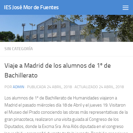
IES José Mor de Fuentes
Saltar al contenido
SIN CATEGORÍA
Viaje a Madrid de los alumnos de 1º de
Bachillerato
POR
ADMIN
· PUBLICADA
24 ABRIL, 2018
· ACTUALIZADO
24 ABRIL, 2018
Los alumnos de 1º de Bachillerato de Humanidades viajaron a
Madrid el pasado miércoles día 18 de Abril y el jueves 19. Visitaron
el Museo del Prado conociendo las obras más representativas de la
gran pinacoteca, realizaron una visita guiada al Congreso de los
Diputados, donde la Excma Sra Ana Alós diputada en el congreso