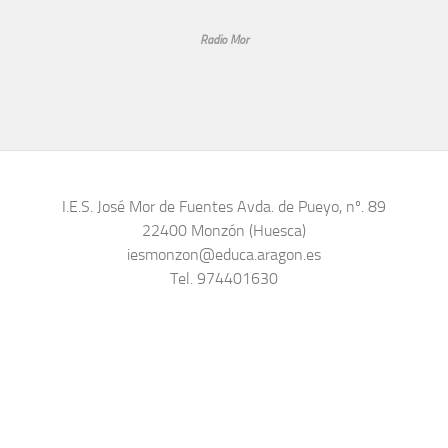
Radio Mor
I.E.S. José Mor de Fuentes Avda. de Pueyo, nº. 89
22400 Monzón (Huesca)
iesmonzon@educa.aragon.es
Tel. 974401630