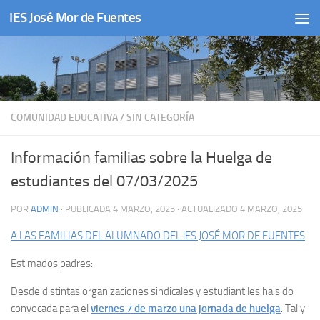
IES José Mor de Fuentes
Saltar al contenido
COMUNIDAD EDUCATIVA
/
SIN CATEGORÍA
Información familias sobre la Huelga de
estudiantes del 07/03/2025
POR
ADMIN
· PUBLICADA
4 MARZO, 2025
· ACTUALIZADO
4 MARZO, 2025
A LAS FAMILIAS DEL ALUMNADO DEL lES JOSÉ MOR DE FUENTES
Estimados padres:
Desde distintas organizaciones sindicales y estudiantiles ha sido
convocada para el
viernes 7 de marzo una jornada de huelga
. Tal y