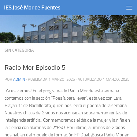
IES José Mor de Fuentes
Saltar al contenido
SIN CATEGORÍA
Radio Mor Episodio 5
POR
ADMIN
· PUBLICADA
1 MARZO, 2025
· ACTUALIZADO
1 MARZO, 2025
¡Ya es viernes! En el programa de Radio Mor de esta semana
contamos con la sección “Poesía para llevar”, esta vez con Lara
Playán 1º de Bachillerato, quien nos leerá el poema de la semana.
Nuestros chicos de Grados nos aconsejan sobre herramientas de
inteligencia artificial. Conmemoramos el día de la mujer y la niña en
la ciencia con alumnas de 2ºESO. Por último, alumnos de Grados
nos hablan del modelo de formación FP Dual. ¡Busca Radio Mor en