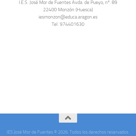
I.E.S. José Mor de Fuentes Avda. de Pueyo, nº. 89
22400 Monzón (Huesca)
iesmonzon@educa.aragon.es
Tel. 974401630
IES José Mor de Fuentes © 2026. Todos los derechos reservados.