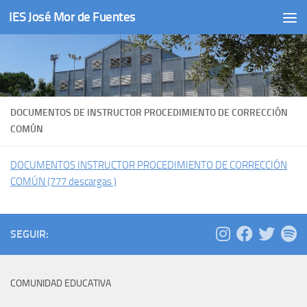
IES José Mor de Fuentes
Saltar al contenido
DOCUMENTOS DE INSTRUCTOR PROCEDIMIENTO DE CORRECCIÓN
COMÚN
DOCUMENTOS INSTRUCTOR PROCEDIMIENTO DE CORRECCIÓN
COMÚN (777 descargas )
SEGUIR:
COMUNIDAD EDUCATIVA