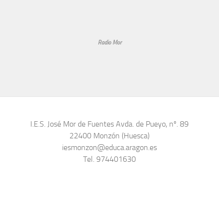
Radio Mor
I.E.S. José Mor de Fuentes Avda. de Pueyo, nº. 89
22400 Monzón (Huesca)
iesmonzon@educa.aragon.es
Tel. 974401630