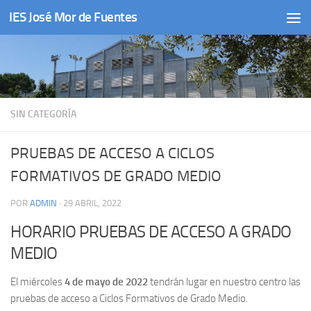
IES José Mor de Fuentes
Saltar al contenido
SIN CATEGORÍA
PRUEBAS DE ACCESO A CICLOS
FORMATIVOS DE GRADO MEDIO
POR
ADMIN
·
29 ABRIL, 2022
HORARIO PRUEBAS DE ACCESO A GRADO
MEDIO
El miércoles
4 de mayo de 2022
tendrán lugar en nuestro centro las
pruebas de acceso a Ciclos Formativos de Grado Medio.