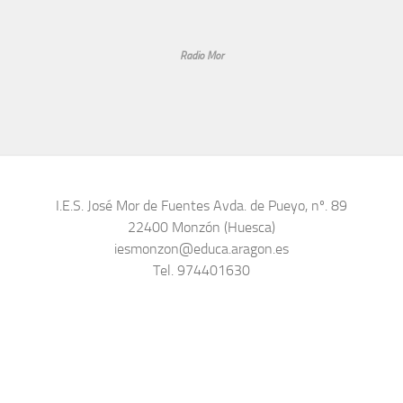
Radio Mor
I.E.S. José Mor de Fuentes Avda. de Pueyo, nº. 89
22400 Monzón (Huesca)
iesmonzon@educa.aragon.es
Tel. 974401630