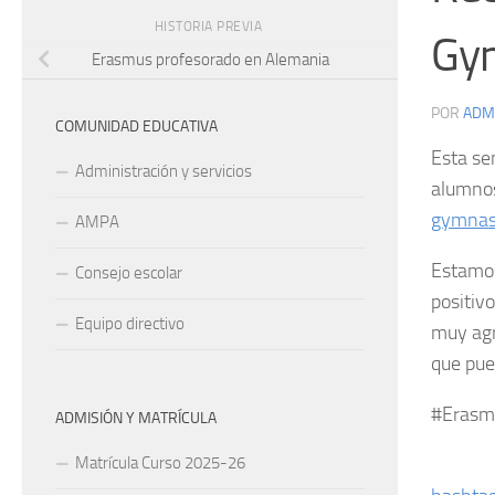
HISTORIA PREVIA
Gym
Erasmus profesorado en Alemania
POR
ADM
COMUNIDAD EDUCATIVA
Esta se
Administración y servicios
alumnos
gymnas
AMPA
Estamos
Consejo escolar
positiv
Equipo directivo
muy agr
que pue
#Erasm
ADMISIÓN Y MATRÍCULA
Matrícula Curso 2025-26