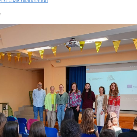
#GlobalCollaboration
e