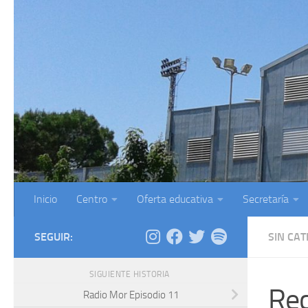
Saltar al contenido
Inicio
Centro
Oferta educativa
Secretaría
SEGUIR:
SIN CA
SIGUIENTE HISTORIA
Rec
Radio Mor Episodio 11