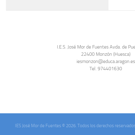
I.E.S. José Mor de Fuentes Avda. de Pue
22400 Monzón (Huesca)
iesmonzon@educa.aragon.e
Tel. 974401630
IES José Mor de Fuentes © 2026. Todos los derechos reservados