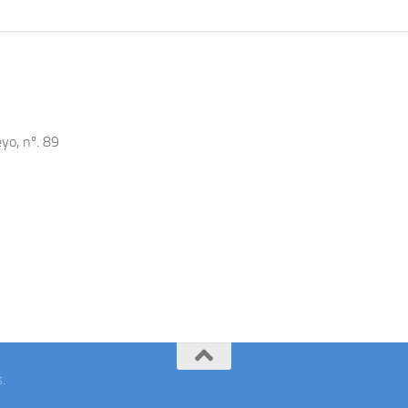
yo, nº. 89
s
.