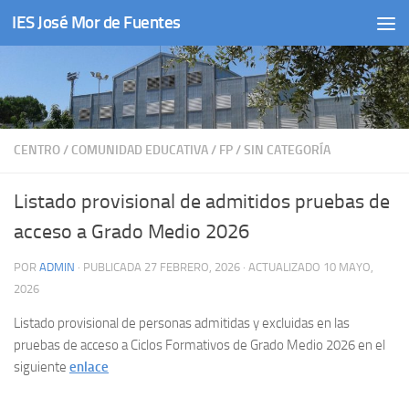
IES José Mor de Fuentes
Saltar al contenido
CENTRO
/
COMUNIDAD EDUCATIVA
/
FP
/
SIN CATEGORÍA
Listado provisional de admitidos pruebas de
acceso a Grado Medio 2026
POR
ADMIN
· PUBLICADA
27 FEBRERO, 2026
· ACTUALIZADO
10 MAYO,
2026
Listado provisional de personas admitidas y excluidas en las
pruebas de acceso a Ciclos Formativos de Grado Medio 2026 en el
siguiente
enlace