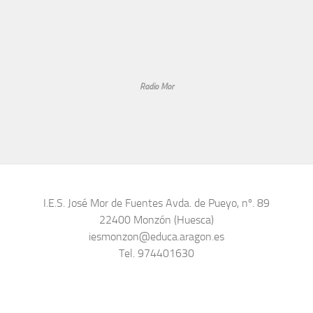
Radio Mor
I.E.S. José Mor de Fuentes Avda. de Pueyo, nº. 89
22400 Monzón (Huesca)
iesmonzon@educa.aragon.es
Tel. 974401630