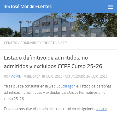
IES José Mor de Fuentes
Saltar al contenido
CENTRO
/
COMUNIDAD EDUCATIVA
/
FP
Listado definitivo de admitidos, no
admitidos y excluidos CCFF Curso 25-26
POR
ADMIN
· PUBLICADA
18 JULIO, 2025
· ACTUALIZADO
24 JULIO, 2025
Ya se puede consultar en la web
Educaragon
el listado de personas
admitidas, no admitidas y excluidas para Ciclos Formativos en el
curso 25-26.
Puedes consultar el estado de tu solicitud en el siguiente
enlace
.