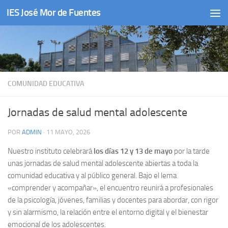
IES José Mor de Fuentes
Saltar al contenido
COMUNIDAD EDUCATIVA
Jornadas de salud mental adolescente
POR
ADMIN
·
11 MAYO, 2026
Nuestro instituto celebrará
los días 12 y 13 de mayo
por la tarde
unas jornadas de salud mental adolescente abiertas a toda la
comunidad educativa y al público general. Bajo el lema
«comprender y acompañar», el encuentro reunirá a profesionales
de la psicología, jóvenes, familias y docentes para abordar, con rigor
y sin alarmismo, la relación entre el entorno digital y el bienestar
emocional de los adolescentes.