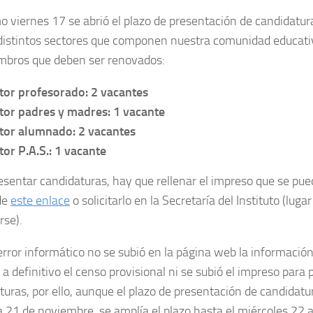
o viernes 17 se abrió el plazo de presentación de candidatura
 distintos sectores que componen nuestra comunidad educat
mbros que deben ser renovados:
tor profesorado: 2 vacantes
tor padres y madres: 1 vacante
tor alumnado: 2 vacantes
tor P.A.S.: 1 vacante
esentar candidaturas, hay que rellenar el impreso que se pue
de
este enlace
o solicitarlo en la Secretaría del Instituto (lug
rse).
error informático no se subió en la página web la información
a definitivo el censo provisional ni se subió el impreso para 
turas, por ello, aunque el plazo de presentación de candidatu
21 de noviembre, se amplía el plazo hasta el miércoles 22 a