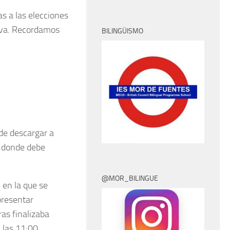
s a las elecciones
iva. Recordamos
BILINGÜISMO
de descargar a
ar donde debe
@MOR_BILINGUE
 en la que se
presentar
ras finalizaba
 las 11:00,