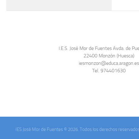
I.E.S. José Mor de Fuentes Avda. de Pue
22400 Monzón (Huesca)
iesmonzon@educa.aragon.e
Tel. 974401630
IES José Mor de Fuentes © 2026. Todos los derechos reservados