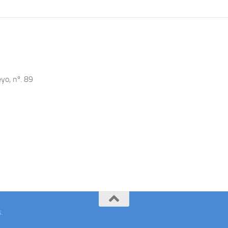
yo, nº. 89
s
.