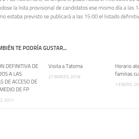
ndose la lista provisional de candidatos ese mismo día a las 1
mo estaba previsto se publicará a las 15:00 el listado definit
BIÉN TE PODRÍA GUSTAR...
N DEFINITIVA DE
Visita a Tatoma
Horario ate
DOS A LAS
familias c
27 MARZO, 2018
S DE ACCESO DE
7 ENERO, 2
MEDIO DE FP
O, 2021