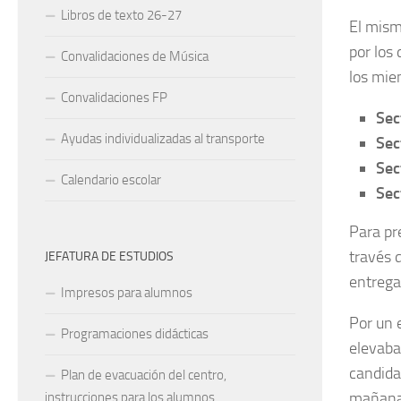
Libros de texto 26-27
El mism
por los
Convalidaciones de Música
los mie
Convalidaciones FP
Sec
Ayudas individualizadas al transporte
Sec
Sec
Calendario escolar
Sec
Para pr
través 
JEFATURA DE ESTUDIOS
entrega
Impresos para alumnos
Por un 
Programaciones didácticas
elevaba 
candida
Plan de evacuación del centro,
mañana 
instrucciones para los alumnos.