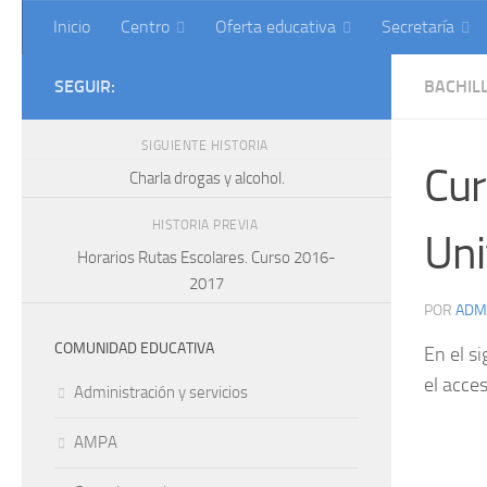
Inicio
Centro
Oferta educativa
Secretaría
Saltar al contenido
SEGUIR:
BACHIL
SIGUIENTE HISTORIA
Cur
Charla drogas y alcohol.
HISTORIA PREVIA
Uni
Horarios Rutas Escolares. Curso 2016-
2017
POR
ADM
COMUNIDAD EDUCATIVA
En el s
el acce
Administración y servicios
AMPA