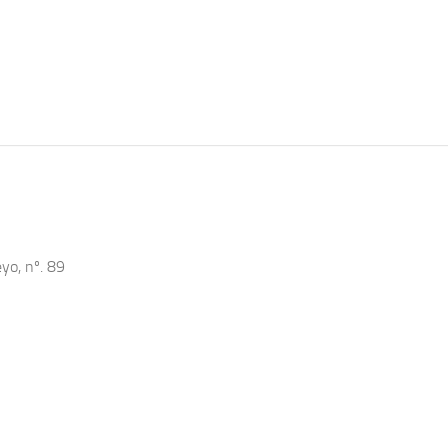
yo, nº. 89
s