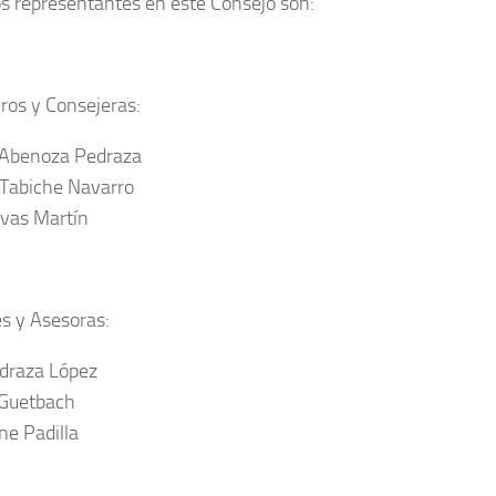
s representantes en este Consejo son:
ros y Consejeras:
 Abenoza Pedraza
Tabiche Navarro
ivas Martín
s y Asesoras:
draza López
Guetbach
ne Padilla