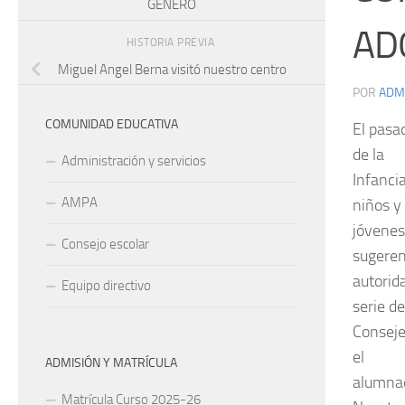
GÉNERO
AD
HISTORIA PREVIA
Miguel Angel Berna visitó nuestro centro
POR
ADM
COMUNIDAD EDUCATIVA
El pasa
de la
Administración y servicios
Infanci
AMPA
niños y
jóvenes
Consejo escolar
sugeren
autorid
Equipo directivo
serie de
Conseje
el
ADMISIÓN Y MATRÍCULA
alumnad
Matrícula Curso 2025-26