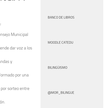
BANCO DE LIBROS
7
onsejo Municipal
MOODLE CATEDU
ende dar voz a los
andas y
BILINGÜISMO
 formado por una
 por sorteo entre
@MOR_BILINGUE
ón.