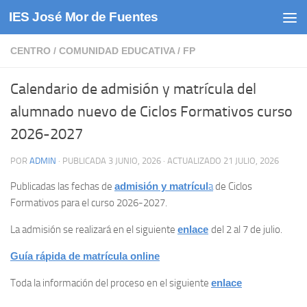
IES José Mor de Fuentes
Saltar al contenido
CENTRO
/
COMUNIDAD EDUCATIVA
/
FP
Calendario de admisión y matrícula del
alumnado nuevo de Ciclos Formativos curso
2026-2027
POR
ADMIN
· PUBLICADA
3 JUNIO, 2026
· ACTUALIZADO
21 JULIO, 2026
Publicadas las fechas de
admisión y matrícul
a
de Ciclos
Formativos para el curso 2026-2027.
La admisión se realizará en el siguiente
enlace
del 2 al 7 de julio.
Guía rápida de matrícula online
Toda la información del proceso en el siguiente
enlace