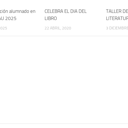
ución alumnado en
CELEBRA EL DIA DEL
TALLER DE
AU 2025
LIBRO
LITERATU
2025
22 ABRIL, 2020
3 DICIEMBRE