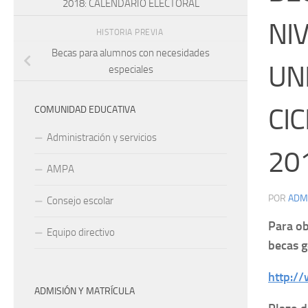
2018: CALENDARIO ELECTORAL
NI
HISTORIA PREVIA
Becas para alumnos con necesidades
UN
especiales
CIC
COMUNIDAD EDUCATIVA
Administración y servicios
20
AMPA
POR
ADM
Consejo escolar
Para ob
Equipo directivo
becas 
http:/
ADMISIÓN Y MATRÍCULA