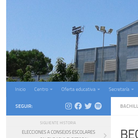
Saltar al contenido
Inicio
Centro
Oferta educativa
Secretaría
SEGUIR:
BACHIL
SIGUIENTE HISTORIA
BE
ELECCIONES A CONSEJOS ESCOLARES