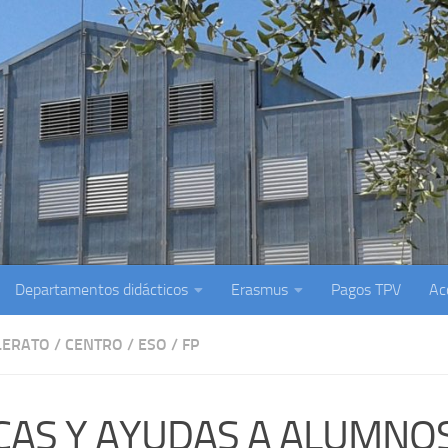
Departamentos didácticos
Erasmus
Pagos TPV
Ac
LERATO
/
CENTRO
/
ESO
/
FP
CAS Y AYUDAS A ALUMNO