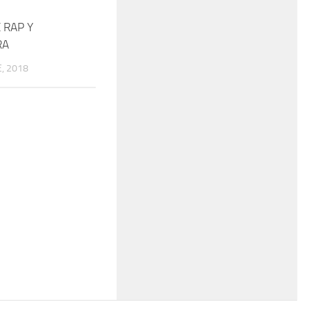
 RAP Y
RA
, 2018