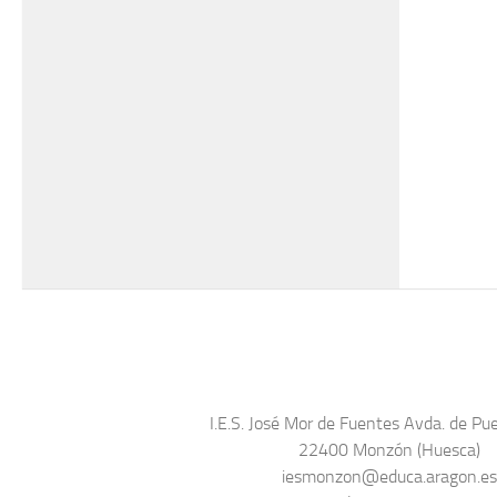
I.E.S. José Mor de Fuentes Avda. de Pue
22400 Monzón (Huesca)
iesmonzon@educa.aragon.e