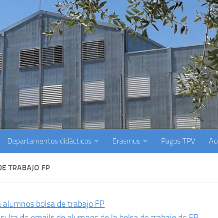
Departamentos didácticos
Erasmus
Pagos TPV
Ac
DE TRABAJO FP
a alumnos bolsa de trabajo FP
sulta de emails de alumnos de la bolsa de trabajo de FP