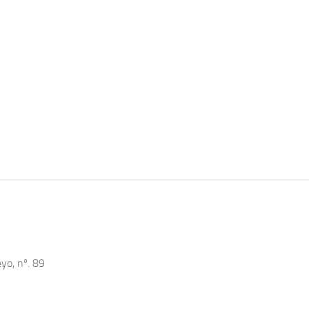
yo, nº. 89
s