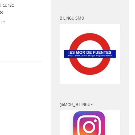
l curso
18
BILINGÜISMO
017
@MOR_BILINGUE