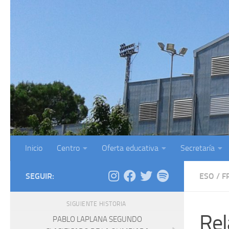
Saltar al contenido
Inicio
Centro
Oferta educativa
Secretaría
SEGUIR:
ESO
/
F
SIGUIENTE HISTORIA
Rel
PABLO LAPLANA SEGUNDO