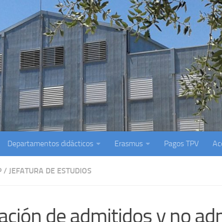
Departamentos didácticos
Erasmus
Pagos TPV
Ac
P
/
JEFATURA DE ESTUDIOS
ación de admitidos y no ad