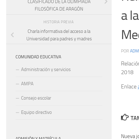
CLASIFICADO DE LA OLIMPIADA
FILOSÓFICA DE ARAGÓN
a l
HISTORIA PREVIA
Med
Charla informativa del acceso a la
Universidad para padres y madres
POR
ADM
COMUNIDAD EDUCATIVA
Relació
Administración y servicios
2018
AMPA
Enlace
Consejo escolar
Equipo directivo
TAM
Nueva j
ADMISIÓN Y MATRÍCULA