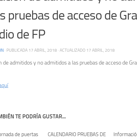
as pruebas de acceso de Gr
io de FP
IN
· PUBLICADA
17 ABRIL, 2018
· ACTUALIZADO
17 ABRIL, 2018
n de admitidos y no admitidos a las pruebas de acceso de G
aquí
BIÉN TE PODRÍA GUSTAR...
ornada de puertas
CALENDARIO PRUEBAS DE
Informaci