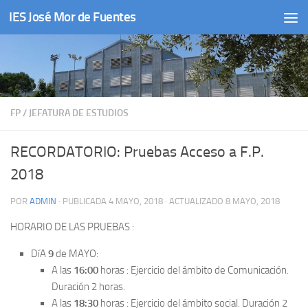
IES José Mor de Fuentes
Saltar al contenido
FP
/
JEFATURA DE ESTUDIOS
RECORDATORIO: Pruebas Acceso a F.P.
2018
POR
ADMIN
· PUBLICADA
4 MAYO, 2018
· ACTUALIZADO
8 MAYO, 2018
HORARIO DE LAS PRUEBAS :
DíA
9
de MAYO:
A las
16:00
horas : Ejercicio del ámbito de Comunicación.
Duración 2 horas.
A las
18:30
horas : Ejercicio del ámbito social. Duración 2