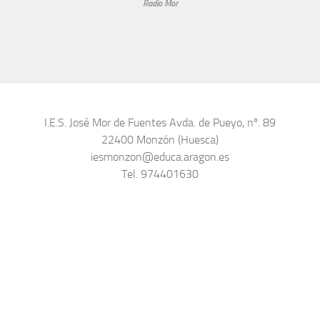
Radio Mor
I.E.S. José Mor de Fuentes Avda. de Pueyo, nº. 89
22400 Monzón (Huesca)
iesmonzon@educa.aragon.es
Tel. 974401630