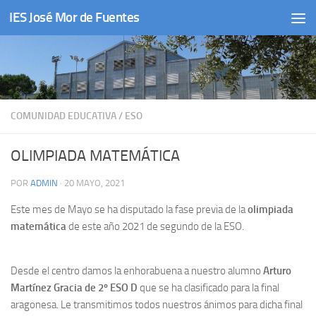
IES José Mor de Fuentes
Saltar al contenido
COMUNIDAD EDUCATIVA
/
ESO
OLIMPIADA MATEMÁTICA
POR
ADMIN
·
20 MAYO, 2021
Este mes de Mayo se ha disputado la fase previa de la
olimpiada
matemática
de este año 2021 de segundo de la ESO.
Desde el centro damos la enhorabuena a nuestro alumno
Arturo
Martínez Gracia de 2º ESO D
que se ha clasificado para la final
aragonesa. Le transmitimos todos nuestros ánimos para dicha final