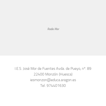
Radio Mor
I.E.S. José Mor de Fuentes Avda. de Pueyo, nº. 89
22400 Monzón (Huesca)
iesmonzon@educa.aragon.es
Tel. 974401630