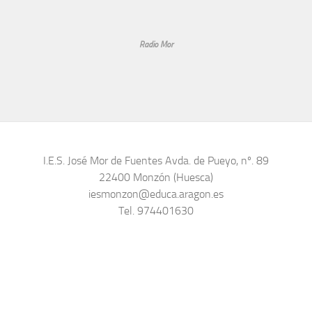
Radio Mor
I.E.S. José Mor de Fuentes Avda. de Pueyo, nº. 89
22400 Monzón (Huesca)
iesmonzon@educa.aragon.es
Tel. 974401630