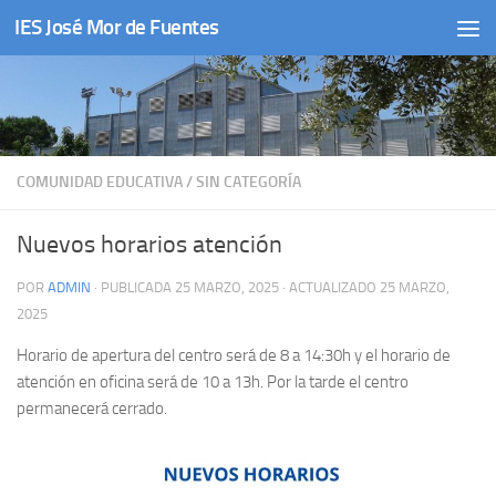
IES José Mor de Fuentes
Saltar al contenido
COMUNIDAD EDUCATIVA
/
SIN CATEGORÍA
Nuevos horarios atención
POR
ADMIN
· PUBLICADA
25 MARZO, 2025
· ACTUALIZADO
25 MARZO,
2025
Horario de apertura del centro será de 8 a 14:30h y el horario de
atención en oficina será de 10 a 13h. Por la tarde el centro
permanecerá cerrado.