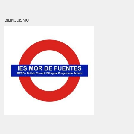
BILINGÜISMO