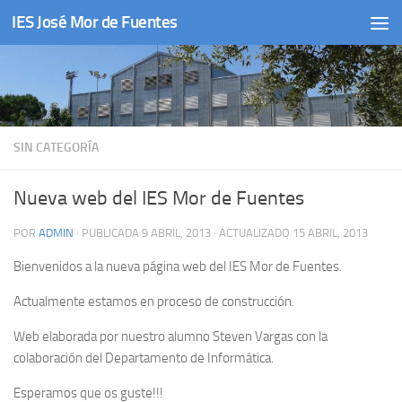
IES José Mor de Fuentes
Saltar al contenido
SIN CATEGORÍA
Nueva web del IES Mor de Fuentes
POR
ADMIN
· PUBLICADA
9 ABRIL, 2013
· ACTUALIZADO
15 ABRIL, 2013
Bienvenidos a la nueva página web del IES Mor de Fuentes.
Actualmente estamos en proceso de construcción.
Web elaborada por nuestro alumno Steven Vargas con la
colaboración del Departamento de Informática.
Esperamos que os guste!!!