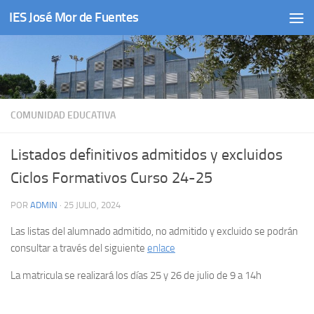
IES José Mor de Fuentes
Saltar al contenido
COMUNIDAD EDUCATIVA
Listados definitivos admitidos y excluidos
Ciclos Formativos Curso 24-25
POR
ADMIN
·
25 JULIO, 2024
Las listas del alumnado admitido, no admitido y excluido se podrán
consultar a través del siguiente
enlace
La matricula se realizará los días 25 y 26 de julio de 9 a 14h