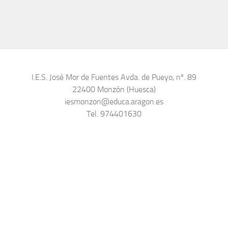
I.E.S. José Mor de Fuentes Avda. de Pueyo, nº. 89
22400 Monzón (Huesca)
iesmonzon@educa.aragon.es
Tel. 974401630