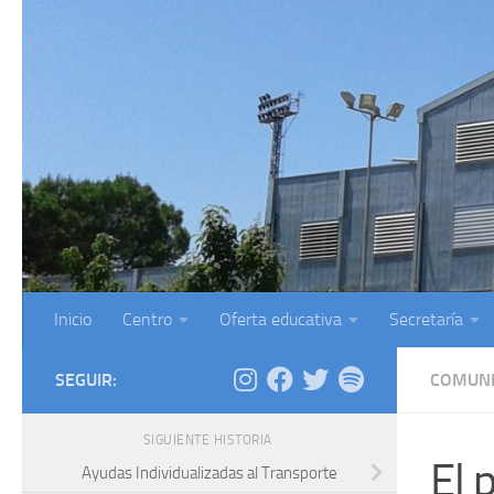
Saltar al contenido
Inicio
Centro
Oferta educativa
Secretaría
SEGUIR:
COMUNI
SIGUIENTE HISTORIA
El 
Ayudas Individualizadas al Transporte