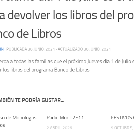
a devolver los libros del p
co de Libros
IN
· PUBLICADA
30 JUNIO, 2021
· ACTUALIZADO
30 JUNIO, 2021
rda a todas las familias que el próximo Jueves dia 1 de Julio 
r los libros del programa Banco de Libros
BIÉN TE PODRÍA GUSTAR...
rso de Monólogos
Radio Mor T2E11
FESTIVOS
cos
2 ABRIL, 2026
9 OCTUBRE,