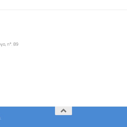
yo, nº. 89
s
.