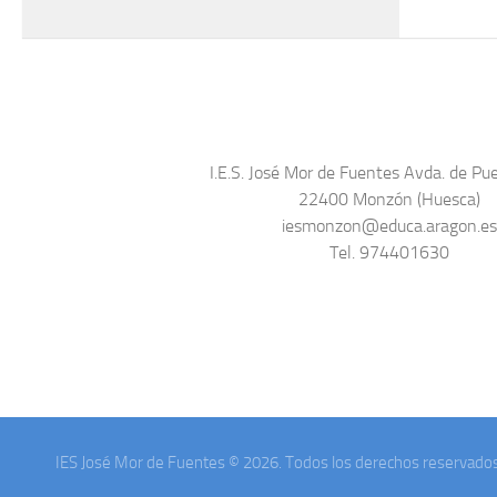
I.E.S. José Mor de Fuentes Avda. de Pue
22400 Monzón (Huesca)
iesmonzon@educa.aragon.e
Tel. 974401630
IES José Mor de Fuentes © 2026. Todos los derechos reservados