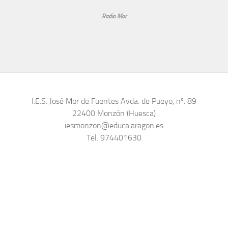
Radio Mor
I.E.S. José Mor de Fuentes Avda. de Pueyo, nº. 89
22400 Monzón (Huesca)
iesmonzon@educa.aragon.es
Tel. 974401630