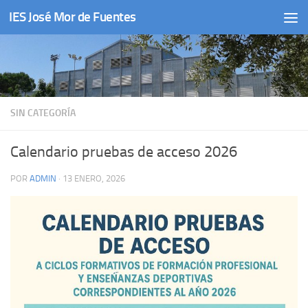
IES José Mor de Fuentes
Saltar al contenido
SIN CATEGORÍA
Calendario pruebas de acceso 2026
POR
ADMIN
·
13 ENERO, 2026