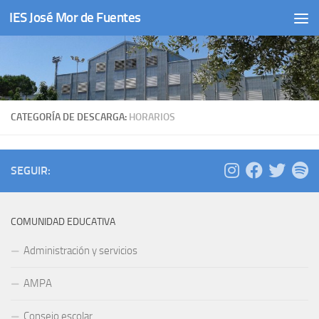
IES José Mor de Fuentes
Saltar al contenido
CATEGORÍA DE DESCARGA:
HORARIOS
SEGUIR:
COMUNIDAD EDUCATIVA
Administración y servicios
AMPA
Consejo escolar