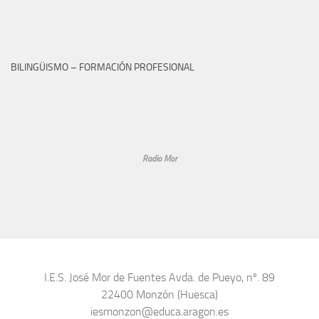
BILINGÜISMO – FORMACIÓN PROFESIONAL
Radio Mor
I.E.S. José Mor de Fuentes Avda. de Pueyo, nº. 89
22400 Monzón (Huesca)
iesmonzon@educa.aragon.es